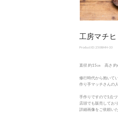
工房マチヒ
Product ID: 2508MH-33
直径 約15㎝ 高さ 
修行時代から抱いて
作り手マッチさんの
手作りですので1点づ
店頭でも販売してお
詳細画像をご依頼い