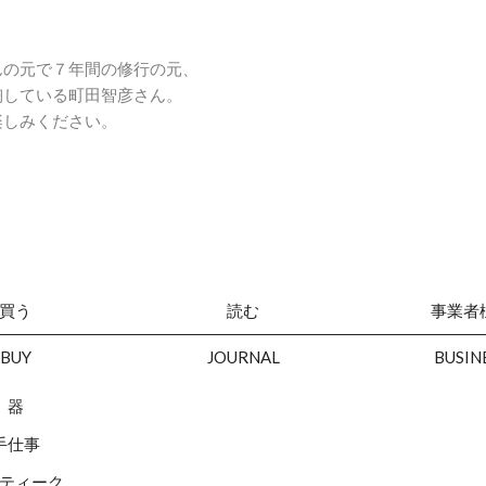
んの元で７年間の修行の元、
陶している町田智彦さん。
楽しみください。
買う
読む
事業者
BUY
JOURNAL
BUSIN
器
手仕事
ティーク