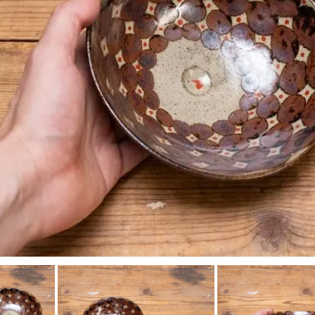
工房マチヒコ
吉原信治郎(銅器)
齋藤十郎
煤竹箸
菅原謙
弁当箱
陶藝玉城
中尾万作
樋山真弓
深貝工房
牧谷窯
山田真萬