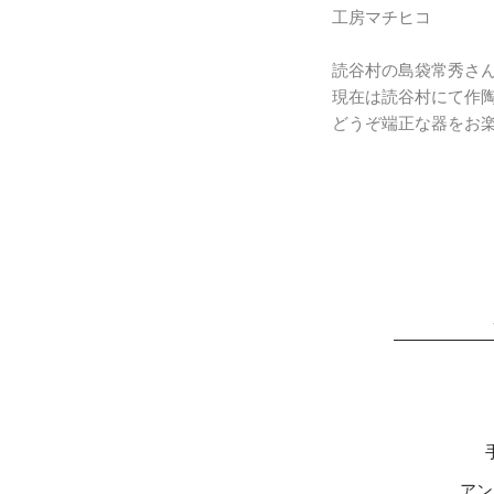
工房マチヒコ
読谷村の島袋常秀さ
現在は読谷村にて作
どうぞ端正な器をお
アン