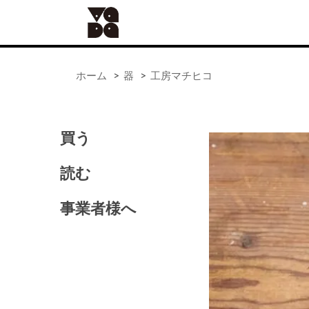
ホーム
>
器
>
工房マチヒコ
買う
ALL
器
読む
手仕事
食の道具
事業者様へ
41世紀（バッグ）
アンティーク