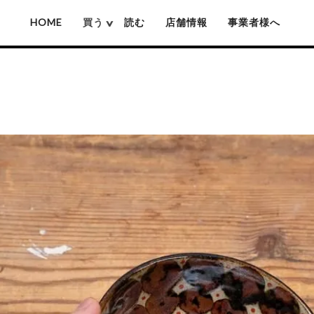
HOME
買う
読む
店舗情報
事業者様へ
厚沢部ソロソロ窯
佐藤憲治(木彫り熊)
姫野作(鍋)
池城拓真
賀上隼敬(木彫り熊)
吉原信治郎(銅
池本惣一
難波行秀(木工)
岡本芳久
高塚和則(木工)
いずみ窯 島袋工房
松本寛司(木工)
神谷窯
井上湧(竹細工)