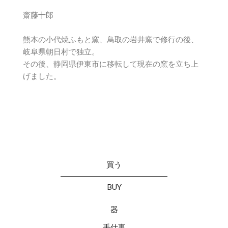
齋藤十郎
熊本の小代焼ふもと窯、鳥取の岩井窯で修行の後、
岐阜県朝日村で独立。
その後、静岡県伊東市に移転して現在の窯を立ち上
げました。
買う
BUY
器
手仕事