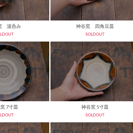
横井佳乃
窯 湯呑み
神谷窯 四角豆皿
OLDOUT
SOLDOUT
窯 7寸皿
神谷窯 5寸皿
OLDOUT
SOLDOUT