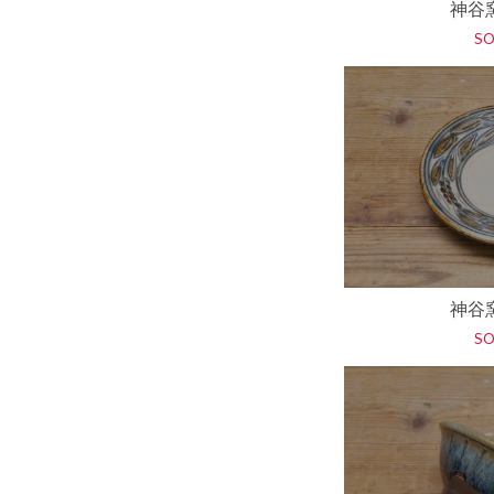
神谷窯
S
神谷窯
S