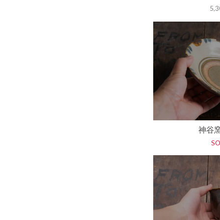
5,
神谷窯
S