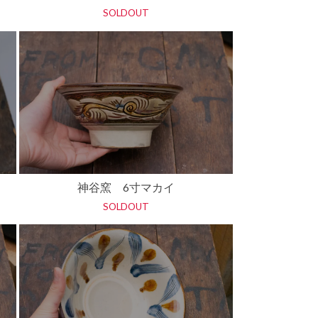
SOLDOUT
神谷窯 6寸マカイ
SOLDOUT