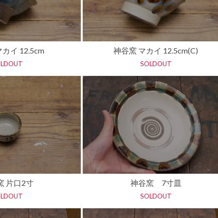
カイ 12.5cm
神谷窯 マカイ 12.5cm(C)
OLDOUT
SOLDOUT
窯 片口2寸
神谷窯 7寸皿
OLDOUT
SOLDOUT