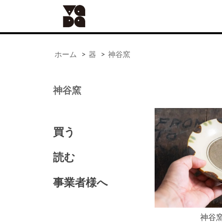
ホーム
>
器
>
神谷窯
神谷窯
買う
ALL
器
読む
手仕事
食の道具
事業者様へ
41世紀（バッグ）
アンティーク
神谷窯