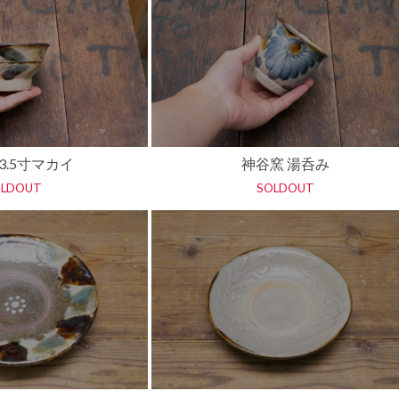
3.5寸マカイ
神谷窯 湯呑み
OLDOUT
SOLDOUT