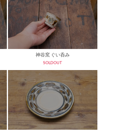
神谷窯 ぐい呑み
SOLDOUT