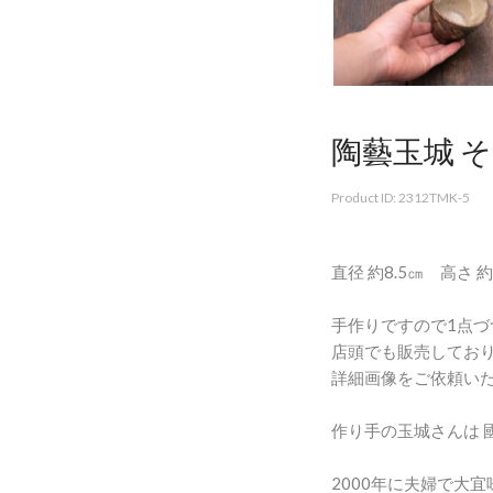
陶藝玉城 
Product ID: 2312TMK-5
直径 約8.5㎝ 高さ 約
手作りですので1点づ
店頭でも販売してお
詳細画像をご依頼い
作り手の玉城さんは 
2000年に夫婦で大