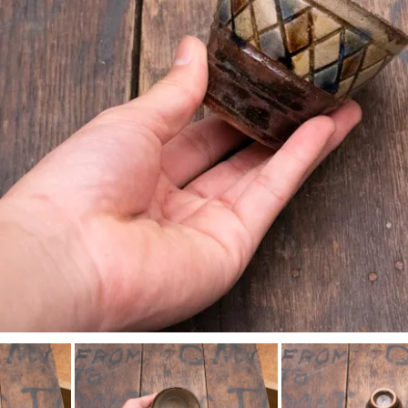
工房マチヒコ
吉原信治郎(銅器)
齋藤十郎
煤竹箸
菅原謙
弁当箱
陶藝玉城
中尾万作
樋山真弓
深貝工房
牧谷窯
山田真萬