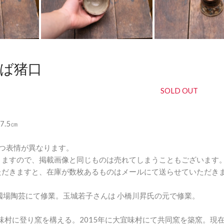
横井佳乃
そば猪口
SOLD OUT
7.5㎝
つ表情が異なります。
りますので、掲載画像と同じものは売れてしまうこともございます
ただきますと、在庫が数枚あるものはメールにて送らせていただき
國場陶芸にて修業。玉城若子さんは 小橋川昇氏の元で修業。
宜味村に登り窯を構える。2015年に大宜味村にて共同窯を築窯。