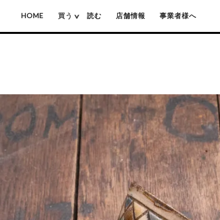
HOME
買う
読む
店舗情報
事業者様へ
厚沢部ソロソロ窯
佐藤憲治(木彫り熊)
姫野作(鍋)
池城拓真
賀上隼敬(木彫り熊)
吉原信治郎(銅
池本惣一
難波行秀(木工)
岡本芳久
高塚和則(木工)
いずみ窯 島袋工房
松本寛司(木工)
神谷窯
井上湧(竹細工)