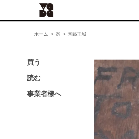
ホーム
>
器
>
陶藝玉城
買う
ALL
器
読む
手仕事
食の道具
事業者様へ
41世紀（バッグ）
アンティーク