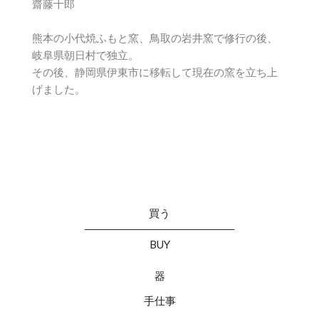
齋藤十郎
熊本の小代焼ふもと窯、鳥取の岩井窯で修行の後、
岐阜県朝日村で独立。
その後、静岡県伊東市に移転して現在の窯を立ち上
げました。
買う
BUY
器
手仕事