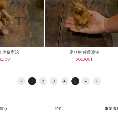
熊 佐藤憲治
座り熊 佐藤憲治
OLDOUT
SOLDOUT
<
…
2
3
4
5
6
>
買う
読む
事業者