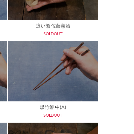
這い熊 佐藤憲治
SOLDOUT
煤竹箸 中(A)
SOLDOUT