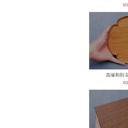
S
高塚和則 
S