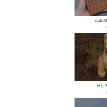
高塚和則
S
座り
S