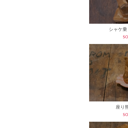
シャケ乗
S
座り
S