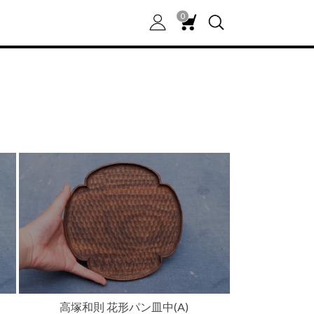
0
器)
高塚和則 花形パン皿中(A)