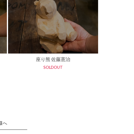
座り熊 佐藤憲治
SOLDOUT
様へ