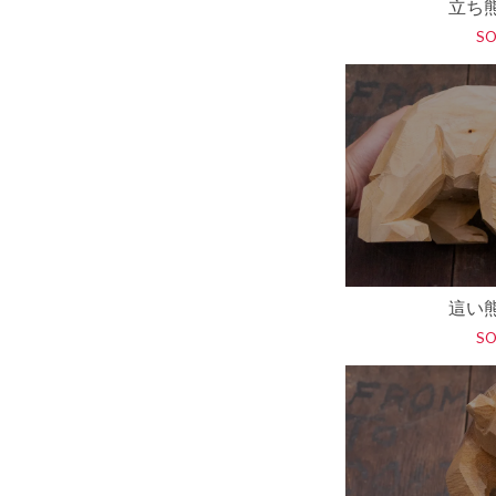
立ち
S
這い
S