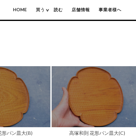
HOME
買う
読む
店舗情報
事業者様へ
厚沢部ソロソロ窯
佐藤憲治(木彫り熊)
姫野作(鍋)
池城拓真
賀上隼敬(木彫り熊)
吉原信治郎(銅
池本惣一
難波行秀(木工)
岡本芳久
高塚和則(木工)
いずみ窯 島袋工房
松本寛司(木工)
神谷窯
井上湧(竹細工)
花形パン皿大(B)
高塚和則 花形パン皿大(C)