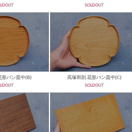
OLDOUT
SOLDOUT
工房マチヒコ
吉原信治郎(銅器)
齋藤十郎
煤竹箸
菅原謙
弁当箱
陶藝玉城
中尾万作
花形パン皿中(B)
高塚和則 花形パン皿中(C)
樋山真弓
OLDOUT
SOLDOUT
深貝工房
牧谷窯
山田真萬