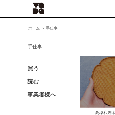
ホーム
>
手仕事
手仕事
買う
ALL
器
読む
手仕事
食の道具
事業者様へ
41世紀（バッグ）
アンティーク
高塚和則 