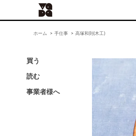
ホーム
>
手仕事
>
高塚和則(木工)
買う
ALL
器
読む
手仕事
食の道具
事業者様へ
41世紀（バッグ）
アンティーク