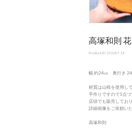
高塚和則 花
Product ID: 2312KT-14
幅 約24㎝ 奥行き 
材質は山桜を使用し
手作りですので1点づ
店頭でも販売してお
詳細画像をご依頼い
高塚和則