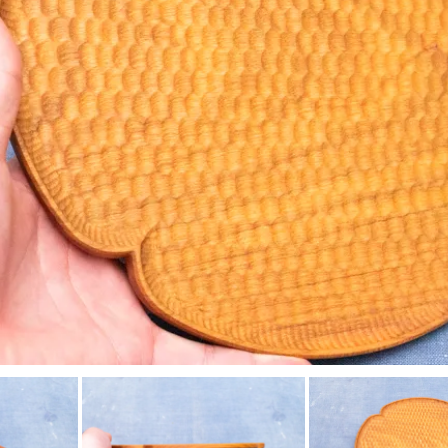
工房マチヒコ
吉原信治郎(銅器)
齋藤十郎
煤竹箸
菅原謙
弁当箱
陶藝玉城
中尾万作
樋山真弓
深貝工房
牧谷窯
山田真萬