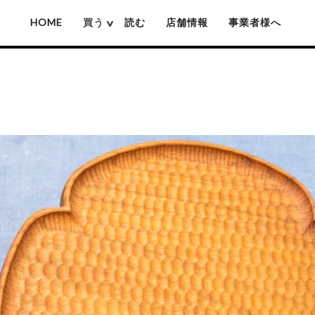
HOME
買う
読む
店舗情報
事業者様へ
厚沢部ソロソロ窯
佐藤憲治(木彫り熊)
姫野作(鍋)
池城拓真
賀上隼敬(木彫り熊)
吉原信治郎(銅
池本惣一
難波行秀(木工)
岡本芳久
高塚和則(木工)
いずみ窯 島袋工房
松本寛司(木工)
神谷窯
井上湧(竹細工)