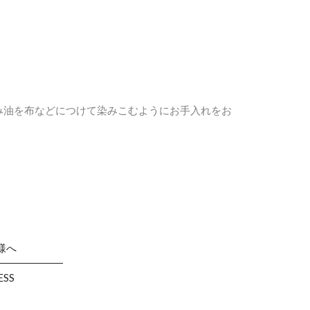
み油を布などにつけて染みこむようにお手入れをお
様へ
ESS