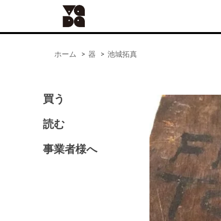
ホーム
>
器
>
池城拓真
買う
ALL
器
読む
手仕事
食の道具
事業者様へ
41世紀（バッグ）
アンティーク