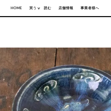
HOME
買う
読む
店舗情報
事業者様へ
厚沢部ソロソロ窯
佐藤憲治(木彫り熊)
姫野作(鍋)
池城拓真
賀上隼敬(木彫り熊)
吉原信治郎(銅
池本惣一
難波行秀(木工)
岡本芳久
高塚和則(木工)
いずみ窯 島袋工房
松本寛司(木工)
神谷窯
井上湧(竹細工)