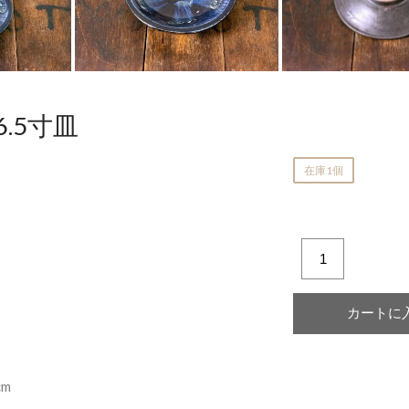
横井佳乃
.5寸皿
在庫1個
cm