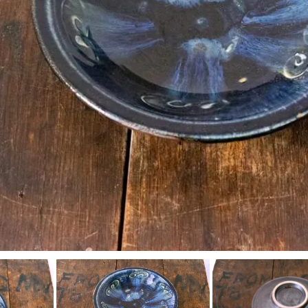
工房マチヒコ
吉原信治郎(銅器)
齋藤十郎
煤竹箸
菅原謙
弁当箱
陶藝玉城
中尾万作
樋山真弓
深貝工房
牧谷窯
山田真萬