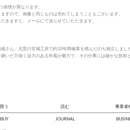
つ表情が異なります。
りますので、画像と同じものは売れてしまうこともございます。
ただきますと、メールにて送らせていただきます。
池城さん。北窯の宮城工房で約10年間修業を積んだのち独立しまし
け継いだ力強く迫力のある作風が魅力で、その仕事には確かな技術
買う
読む
事業者
BUY
JOURNAL
BUSIN