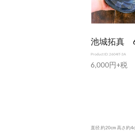
池城拓真 6
Product ID: 2604IT-3A
6,000円+税
直径 約20cm 高さ約4