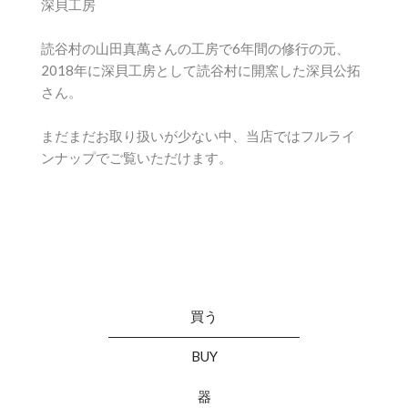
深貝工房
読谷村の山田真萬さんの工房で6年間の修行の元、
2018年に深貝工房として読谷村に開窯した深貝公拓
さん。
まだまだお取り扱いが少ない中、当店ではフルライ
ンナップでご覧いただけます。
買う
BUY
器