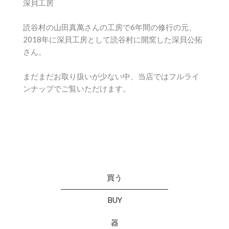
深貝工房
読谷村の山田真萬さんの工房で6年間の修行の元、
2018年に深貝工房として読谷村に開窯した深貝公拓
さん。
まだまだお取り扱いが少ない中、当店ではフルライ
ンナップでご覧いただけます。
買う
BUY
器