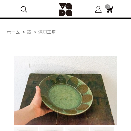
0
ホーム
>
器
>
深貝工房