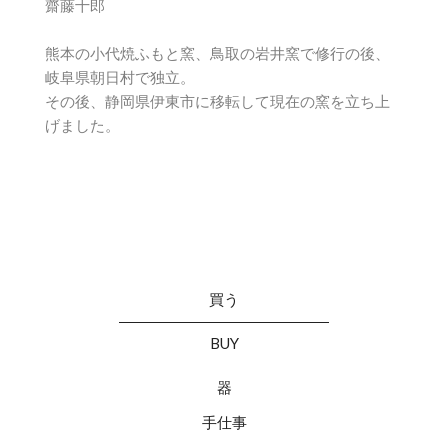
齋藤十郎
熊本の小代焼ふもと窯、鳥取の岩井窯で修行の後、
岐阜県朝日村で独立。
その後、静岡県伊東市に移転して現在の窯を立ち上
げました。
買う
BUY
器
手仕事