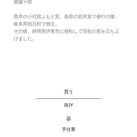
齋藤十郎
熊本の小代焼ふもと窯、鳥取の岩井窯で修行の後、
岐阜県朝日村で独立。
その後、静岡県伊東市に移転して現在の窯を立ち上
げました。
買う
BUY
器
手仕事