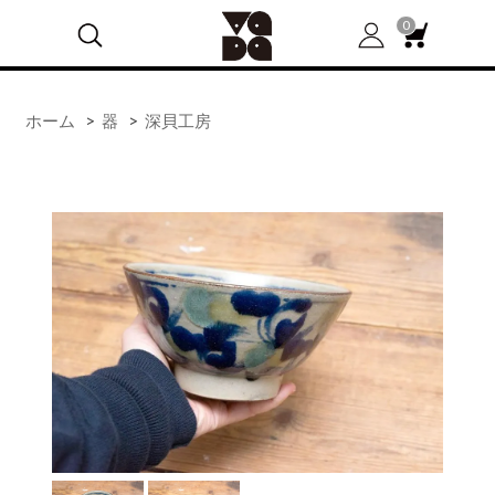
0
ホーム
>
器
>
深貝工房