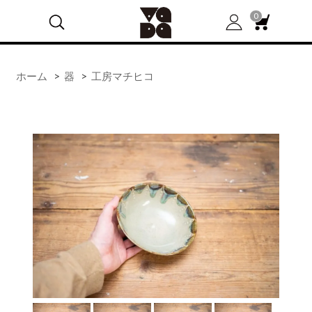
0
ホーム
>
器
>
工房マチヒコ