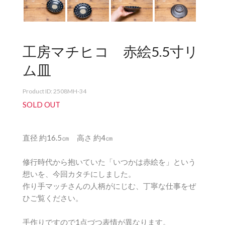
工房マチヒコ 赤絵5.5寸リ
ム皿
Product ID: 2508MH-34
SOLD OUT
直径 約16.5㎝ 高さ 約4㎝
修行時代から抱いていた「いつかは赤絵を」という
想いを、今回カタチにしました。
作り手マッチさんの人柄がにじむ、丁寧な仕事をぜ
ひご覧ください。
手作りですので1点づつ表情が異なります。