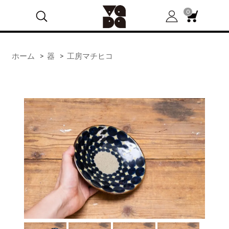
0
ホーム
>
器
>
工房マチヒコ