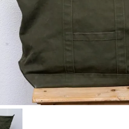
工房マチヒコ
吉原信治郎(銅器)
齋藤十郎
煤竹箸
菅原謙
弁当箱
陶藝玉城
中尾万作
樋山真弓
深貝工房
牧谷窯
山田真萬