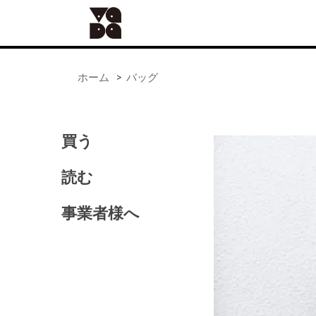
ホーム
>
バッグ
買う
ALL
器
読む
手仕事
食の道具
事業者様へ
41世紀（バッグ）
アンティーク