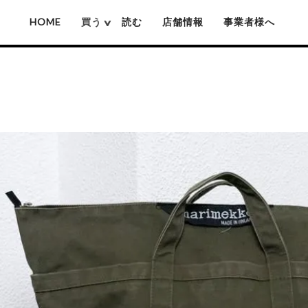
HOME
買う
読む
店舗情報
事業者様へ
厚沢部ソロソロ窯
佐藤憲治(木彫り熊)
姫野作(鍋)
池城拓真
賀上隼敬(木彫り熊)
吉原信治郎(銅
池本惣一
難波行秀(木工)
岡本芳久
高塚和則(木工)
いずみ窯 島袋工房
松本寛司(木工)
神谷窯
井上湧(竹細工)