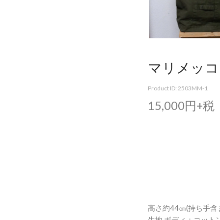
マリメッコ
Product ID: 2503MM-1
15,000円+税
高さ約44㎝(持ち手含ま
生地 ボディ：コット