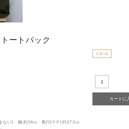
横井佳乃
 トートバック
在庫1個
ない) 幅 約54㎝ 奥行(マチ) 約17.5㎝
ン