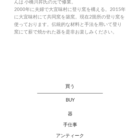
んは 小橋川昇氏の元で修業。
2000年に夫婦で大宜味村に登り窯を構える。2015年
に大宜味村にて共同窯を築窯。現在2箇所の登り窯を
使っております。伝統的な材料と手法を用いて登り
窯にて薪で焼かれた器を是非お楽しみください。
買う
BUY
器
手仕事
アンティーク