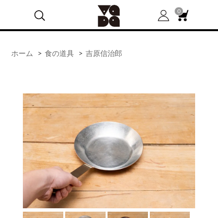
0
ホーム
>
食の道具
>
吉原信治郎