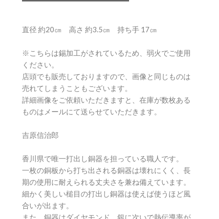
直径 約20㎝ 高さ 約3.5㎝ 持ち手 17㎝
※こちらは錫加工がされているため、弱火でご使用
ください。
店頭でも販売しておりますので、画像と同じものは
売れてしまうこともございます。
詳細画像をご依頼いただきますと、在庫が数枚ある
ものはメールにて送らせていただきます。
吉原信治郎
香川県で唯一打出し銅器を担っている職人です。
一枚の銅板から打ち出される銅器は壊れにくく、長
期の使用に耐えられる丈夫さを兼ね備えています。
細かく美しい槌目の打出し銅器は使えば使うほど風
合いが出ます。
また、銅器はダイヤモンド、銀に次いで熱伝導率が