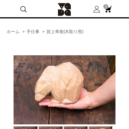
0
ホーム
>
手仕事
>
賀上隼敬(木彫り熊)