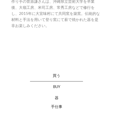
作り手の菅原謙さんは、沖縄県立芸術大学を卒業
後、大嶺工房、米司工房、常秀工房などで修行を
し、2015年に大宜味村にて共同窯を築窯。伝統的な
材料と手法を用いて登り窯にて薪で焼かれた器を是
非お楽しみください。
買う
BUY
器
手仕事