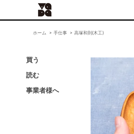
ホーム
>
手仕事
>
高塚和則(木工)
買う
ALL
器
読む
手仕事
食の道具
事業者様へ
41世紀（バッグ）
アンティーク