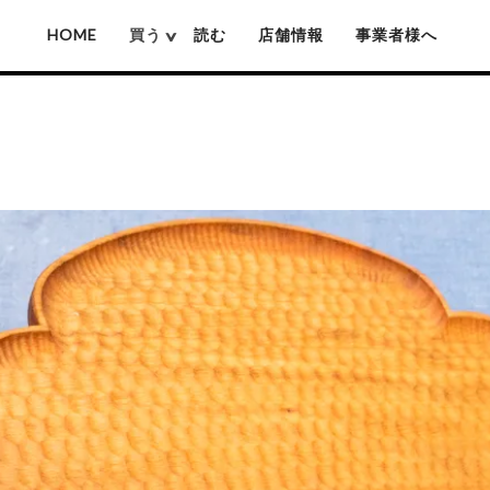
HOME
買う
読む
店舗情報
事業者様へ
厚沢部ソロソロ窯
佐藤憲治(木彫り熊)
姫野作(鍋)
池城拓真
賀上隼敬(木彫り熊)
吉原信治郎(銅
池本惣一
難波行秀(木工)
岡本芳久
高塚和則(木工)
いずみ窯 島袋工房
松本寛司(木工)
神谷窯
井上湧(竹細工)