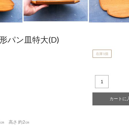
横井佳乃
形パン皿特大(D)
在庫1個
28㎝ 高さ 約2㎝