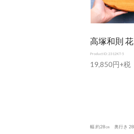
高塚和則 花
Product ID: 2312KT-5
19,850円+税
幅 約28㎝ 奥行き 