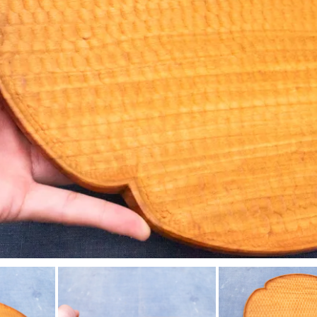
工房マチヒコ
吉原信治郎(銅器)
齋藤十郎
煤竹箸
菅原謙
弁当箱
陶藝玉城
中尾万作
樋山真弓
深貝工房
牧谷窯
山田真萬