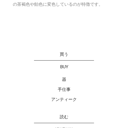
の茶褐色や飴色に変色しているのが特徴です。
買う
BUY
器
手仕事
アンティーク
読む