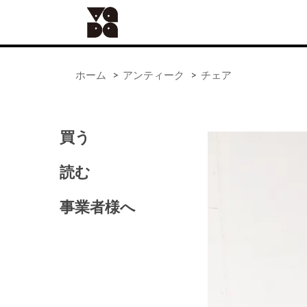
ホーム
>
アンティーク
>
チェア
買う
ALL
器
読む
手仕事
食の道具
事業者様へ
41世紀（バッグ）
アンティーク