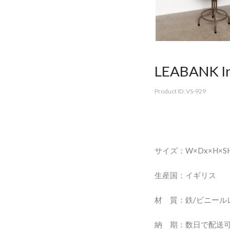
LEABANK Ind
Product ID: VS-929
サイズ：W×Dx×H×
生産国：イギリス
材 質：鉄/ビニール
納 期：数日で配送