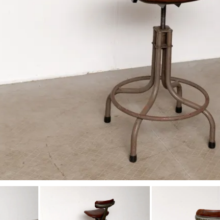
工房マチヒコ
吉原信治郎(銅器)
齋藤十郎
煤竹箸
菅原謙
弁当箱
陶藝玉城
中尾万作
樋山真弓
深貝工房
牧谷窯
山田真萬