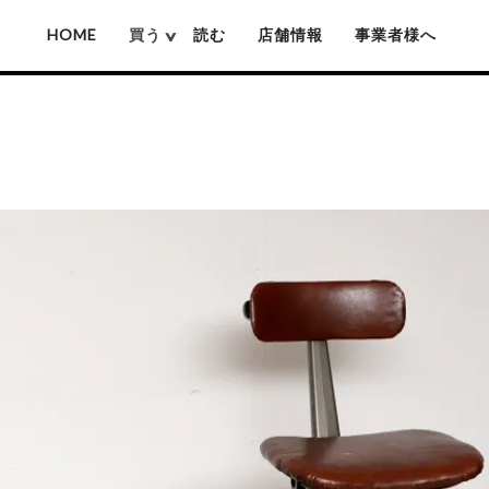
HOME
買う
読む
店舗情報
事業者様へ
厚沢部ソロソロ窯
佐藤憲治(木彫り熊)
姫野作(鍋)
池城拓真
賀上隼敬(木彫り熊)
吉原信治郎(銅
池本惣一
難波行秀(木工)
岡本芳久
高塚和則(木工)
いずみ窯 島袋工房
松本寛司(木工)
神谷窯
井上湧(竹細工)