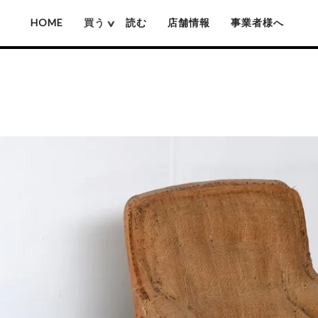
HOME
買う
読む
店舗情報
事業者様へ
厚沢部ソロソロ窯
佐藤憲治(木彫り熊)
姫野作(鍋)
池城拓真
賀上隼敬(木彫り熊)
吉原信治郎(銅
池本惣一
難波行秀(木工)
岡本芳久
高塚和則(木工)
いずみ窯 島袋工房
松本寛司(木工)
神谷窯
井上湧(竹細工)