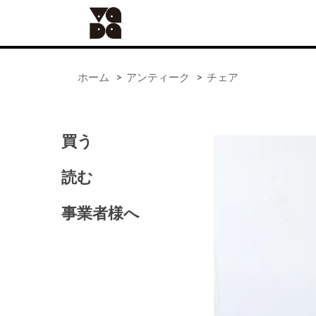
ホーム
>
アンティーク
>
チェア
買う
ALL
器
読む
手仕事
食の道具
事業者様へ
41世紀（バッグ）
アンティーク