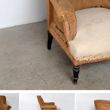
工房マチヒコ
吉原信治郎(銅器)
齋藤十郎
煤竹箸
菅原謙
弁当箱
陶藝玉城
中尾万作
樋山真弓
深貝工房
牧谷窯
山田真萬