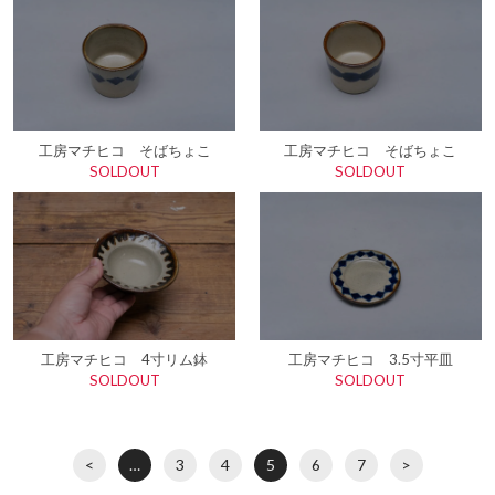
工房マチヒコ そばちょこ
工房マチヒコ そばちょこ
SOLDOUT
SOLDOUT
工房マチヒコ 4寸リム鉢
工房マチヒコ 3.5寸平皿
SOLDOUT
SOLDOUT
<
…
3
4
5
6
7
>